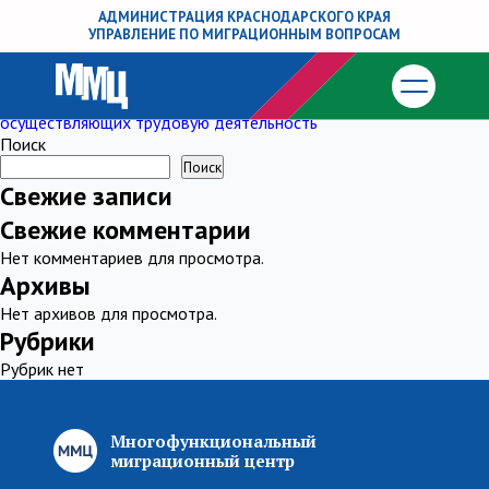
Федеральный закон от 15 августа 1996
АДМИНИСТРАЦИЯ КРАСНОДАРСКОГО КРАЯ
УПРАВЛЕНИЕ ПО МИГРАЦИОННЫМ ВОПРОСАМ
г. № 114-ФЗ
Навигация
Previous:
Конституция Российской Федерации
Next:
Стоимость патента для иностранных граждан
по
осуществляющих трудовую деятельность
Поиск
записям
Поиск
Свежие записи
Свежие комментарии
Нет комментариев для просмотра.
Архивы
Нет архивов для просмотра.
Рубрики
Рубрик нет
Многофункциональный
миграционный центр