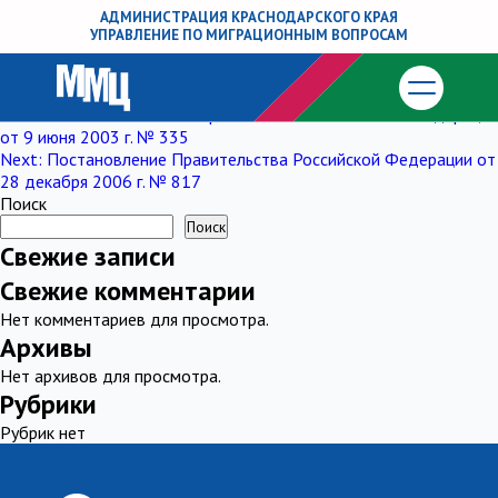
Постановление Правительства
АДМИНИСТРАЦИЯ КРАСНОДАРСКОГО КРАЯ
УПРАВЛЕНИЕ ПО МИГРАЦИОННЫМ ВОПРОСАМ
Российской Федерации от 15 июля 2010
г. № 528
Навигация
Previous:
Постановление Правительства Российской Федерации
от 9 июня 2003 г. № 335
по
Next:
Постановление Правительства Российской Федерации от
28 декабря 2006 г. № 817
записям
Поиск
Поиск
Свежие записи
Свежие комментарии
Нет комментариев для просмотра.
Архивы
Нет архивов для просмотра.
Рубрики
Рубрик нет