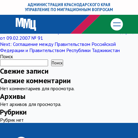
Постановление Правительства
АДМИНИСТРАЦИЯ КРАСНОДАРСКОГО КРАЯ
УПРАВЛЕНИЕ ПО МИГРАЦИОННЫМ ВОПРОСАМ
Российской Федерации от 24.03.2003 №
167
Навигация
Previous:
Постановление Правительства Российской Федерации
от 09.02.2007 № 91
по
Next:
Соглашение между Правительством Российской
Федерации и Правительством Республики Таджикистан
записям
Поиск
Поиск
Свежие записи
Свежие комментарии
Нет комментариев для просмотра.
Архивы
Нет архивов для просмотра.
Рубрики
Рубрик нет