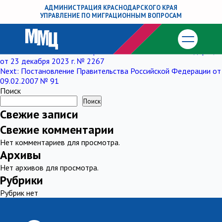
Распоряжение Правительства
АДМИНИСТРАЦИЯ КРАСНОДАРСКОГО КРАЯ
УПРАВЛЕНИЕ ПО МИГРАЦИОННЫМ ВОПРОСАМ
Российской Федерации от 26.05.2016 №
1025-р
Навигация
Previous:
Постановление Правительства Российской Федерации
от 23 декабря 2023 г. № 2267
по
Next:
Постановление Правительства Российской Федерации от
09.02.2007 № 91
записям
Поиск
Поиск
Свежие записи
Свежие комментарии
Нет комментариев для просмотра.
Архивы
Нет архивов для просмотра.
Рубрики
Рубрик нет