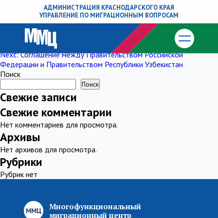
Раздел XXVI Договора о Евразийском
АДМИНИСТРАЦИЯ КРАСНОДАРСКОГО КРАЯ
УПРАВЛЕНИЕ ПО МИГРАЦИОННЫМ ВОПРОСАМ
экономическом союзе
Навигация
Previous:
Соглашение между Правительством Российской
Федерации и Правительством Республики Таджикистан
по
Next:
Соглашение между Правительством Российской
Федерации и Правительством Республики Узбекистан
записям
Поиск
Поиск
Свежие записи
Свежие комментарии
Нет комментариев для просмотра.
Архивы
Нет архивов для просмотра.
Рубрики
Рубрик нет
Многофункциональный
миграционный центр