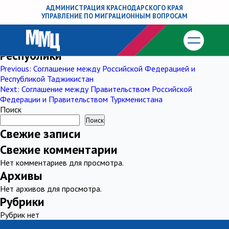
Соглашение между Правительством
АДМИНИСТРАЦИЯ КРАСНОДАРСКОГО КРАЯ
УПРАВЛЕНИЕ ПО МИГРАЦИОННЫМ ВОПРОСАМ
Российской Федерации и
Правительством Азербайджанской
Республики
Навигация
Previous:
Соглашение между Российской Федерацией и
Республикой Таджикистан
по
Next:
Соглашение между Правительством Российской
Федерации и Правительством Туркменистана
записям
Поиск
Поиск
Свежие записи
Свежие комментарии
Нет комментариев для просмотра.
Архивы
Нет архивов для просмотра.
Рубрики
Рубрик нет