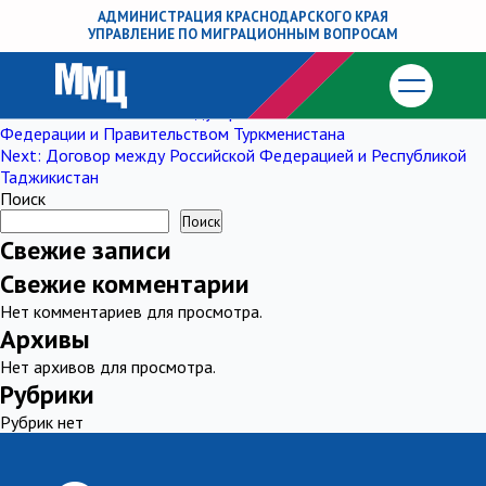
Соглашение между Республикой
АДМИНИСТРАЦИЯ КРАСНОДАРСКОГО КРАЯ
УПРАВЛЕНИЕ ПО МИГРАЦИОННЫМ ВОПРОСАМ
Беларусь, Республикой Казахстан,
Кыргызской Республикой и РФ
Навигация
Previous:
Соглашение между Правительством Российской
Федерации и Правительством Туркменистана
по
Next:
Договор между Российской Федерацией и Республикой
Таджикистан
записям
Поиск
Поиск
Свежие записи
Свежие комментарии
Нет комментариев для просмотра.
Архивы
Нет архивов для просмотра.
Рубрики
Рубрик нет