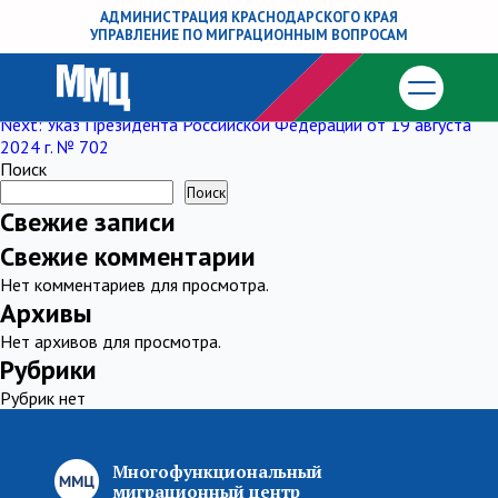
Указ Президента Российской Федерации
АДМИНИСТРАЦИЯ КРАСНОДАРСКОГО КРАЯ
УПРАВЛЕНИЕ ПО МИГРАЦИОННЫМ ВОПРОСАМ
от 27 апреля 2023 г. № 307
Навигация
Previous:
Указ Президента Российской Федерации от 20 марта
2025 года № 159
по
Next:
Указ Президента Российской Федерации от 19 августа
2024 г. № 702
записям
Поиск
Поиск
Свежие записи
Свежие комментарии
Нет комментариев для просмотра.
Архивы
Нет архивов для просмотра.
Рубрики
Рубрик нет
Многофункциональный
миграционный центр