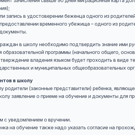
омент зачисления свыше 90 дней миграционная карта до
ия);
ли запись в удостоверении беженца одного из родителей
 предоставлении временного убежища – одного из родит
 документы.
граждан в школу необходимо подтвердить знание ими рус
 образовательной программы (начального общего, основ
дтверждение владения языком будет проходить в виде т
ударственных и муниципальных общеобразовательных орг
нтов в школу
лу родители (законные представители) ребенка, являющ
олу заявление о приеме на обучение и документы для п
м с уведомлением о вручении.
енка на обучение также надо указать согласие на прохож