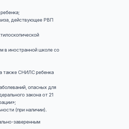
ребенка;
 виза, действующее РВП
ктилоскопической
м в иностранной школе со
 а также СНИЛС ребенка
аболеваний, опасных для
ерального закона от 21
рации»;
ости (при наличии).
иально-заверенным