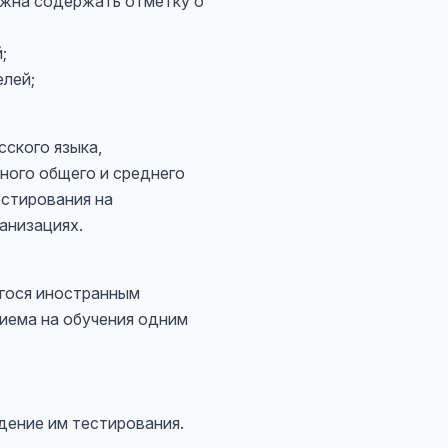
лжна содержать отметку о
;
елей;
ского языка,
ного общего и среднего
естирования на
анизациях.
егося иностранным
риема на обучения одним
дение им тестирования.