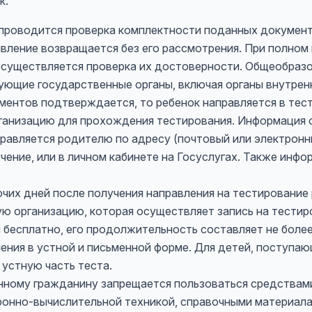
к.
 проводится проверка комплектности поданных документ
вление возвращается без его рассмотрения. При полном
 осуществляется проверка их достоверности. Общеобраз
ющие государственные органы, включая органы внутренн
ментов подтверждается, то ребенок направляется в те
анизацию для прохождения тестирования. Информация о
равляется родителю по адресу (почтовый или электронн
учение, или в личном кабинете на Госуслугах. Также инф
очих дней после получения направления на тестирование
ю организацию, которая осуществляет запись на тестир
бесплатно, его продолжительность составляет не более
ения в устной и письменной форме. Для детей, поступаю
устную часть теста.
ному гражданину запрещается пользоваться средствами 
ронно-вычислительной техникой, справочными материал