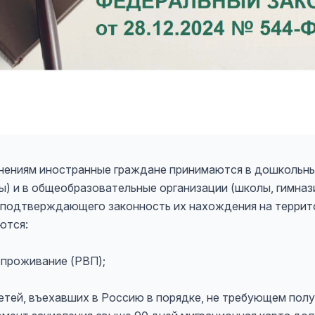
нениям иностранные граждане принимаются в дошкольн
ы) и в общеобразовательные организации (школы, гимнази
 подтверждающего законность их нахождения на террит
ются:
 проживание (РВП);
;
етей, въехавших в Россию в порядке, не требующем полу