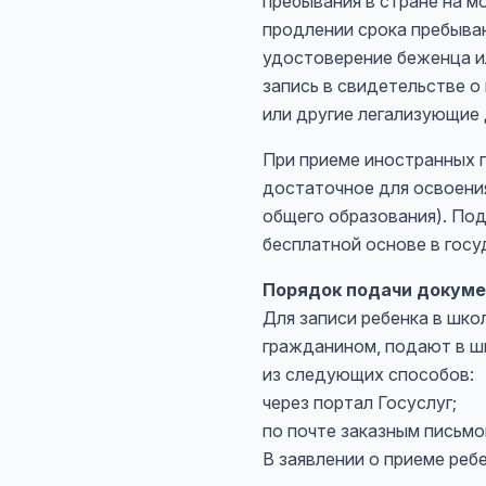
пребывания в стране на м
продлении срока пребыван
удостоверение беженца и
запись в свидетельстве о
или другие легализующие
При приеме иностранных 
достаточное для освоения
общего образования). По
бесплатной основе в гос
Порядок подачи докуме
Для записи ребенка в шко
гражданином, подают в шк
из следующих способов:
через портал Госуслуг;
по почте заказным письмо
В заявлении о приеме реб