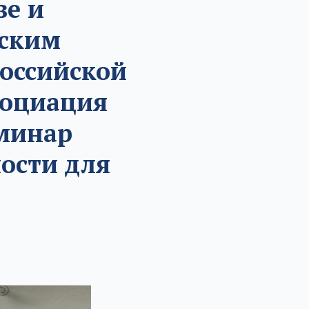
ве и
рским
оссийской
социация
еминар
ости для