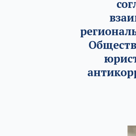
сог
взаи
регионал
Обществ
юрист
антикор