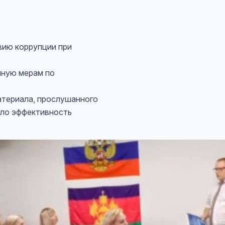
вию коррупции при
нную мерам по
атериала, прослушанного
ало эффективность