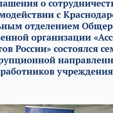
лашения о сотрудничест
модействии с Краснода
ьным отделением Общер
енной организации «Ас
ов России» состоялся с
рупционной направленн
работников учреждения