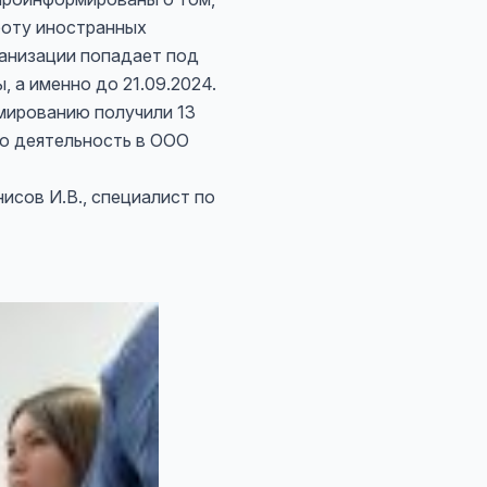
боту иностранных
ганизации попадает под
 а именно до 21.09.2024.
мированию получили 13
ю деятельность в ООО
исов И.В., специалист по