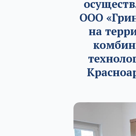
осуществ
ООО «Грин
на терр
комбин
техноло
Красноа