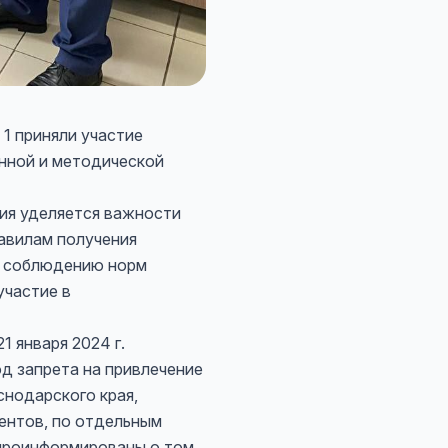
 1 приняли участие
нной и методической
ия уделяется важности
авилам получения
е соблюдению норм
участие в
 января 2024 г.
д запрета на привлечение
нодарского края,
ентов, по отдельным
 проинформированы о том,