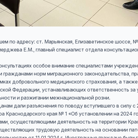
ем по адресу: ст. Марьянская, Елизаветинское шоссе, №
ерджева Е.М., главный специалист отдела консультацио
консультациях особое внимание специалистами учрежден
 гражданами норм миграционного законодательства, пр
мках добровольного медицинского страхования, а такж
ской Федерации, устанавливающих ответственность за 
ьности и разжигании межнациональной розни.
нам дали разъяснения по поводу вступившего в силу с 21
а Краснодарского края № 1 «Об установлении на 2024 го
ми, осуществляющими деятельность на территории Крас
уществляющих трудовую деятельность на основании пат
ельности» от 11.01.2024 г. Иностранные граждане были