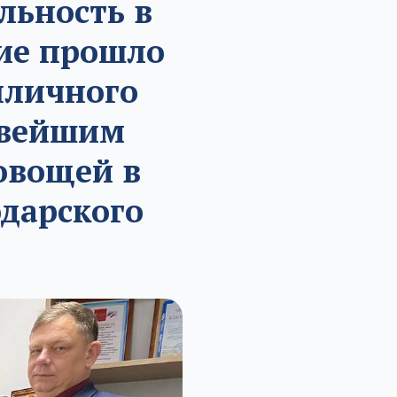
льность в
тие прошло
пличного
овейшим
овощей в
дарского