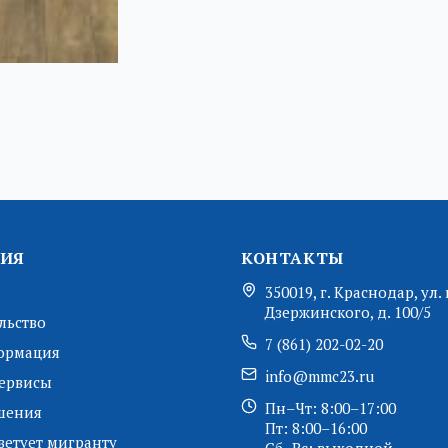
ИЯ
КОНТАКТЫ
350019, г. Краснодар, ул. 
Дзержинского, д. 100/5
льство
7 (861) 202-02-20
ормация
info@mmc23.ru
ервисы
Пн–Чт: 8:00–17:00
шения
Пт: 8:00–16:00
ветует мигранту