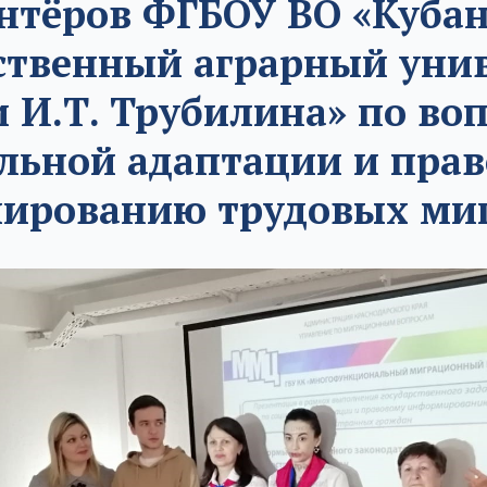
нтёров ФГБОУ ВО «Куба
ственный аграрный уни
 И.Т. Трубилина» по во
льной адаптации и пра
ированию трудовых миг