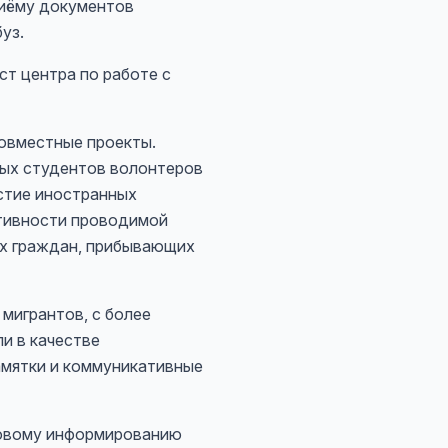
риёму документов
уз.
т центра по работе с
совместные проекты.
ных студентов волонтеров
стие иностранных
ктивности проводимой
ых граждан, прибывающих
мигрантов, с более
и в качестве
амятки и коммуникативные
вовому информированию