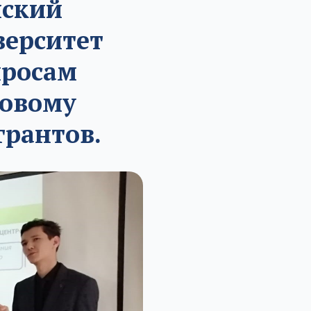
нский
верситет
просам
вовому
рантов.