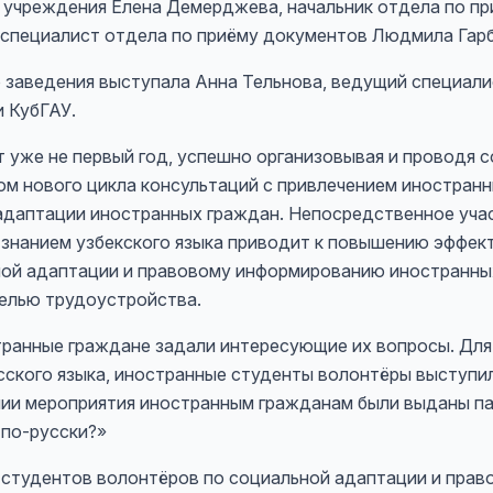
 учреждения Елена Демерджева, начальник отдела по п
 специалист отдела по приёму документов Людмила Гарб
 заведения выступала Анна Тельнова, ведущий специалис
 КубГАУ.
 уже не первый год, успешно организовывая и проводя 
ом нового цикла консультаций с привлечением иностран
 адаптации иностранных граждан. Непосредственное уча
 знанием узбекского языка приводит к повышению эффе
ной адаптации и правовому информированию иностранн
целью трудоустройства.
ранные граждане задали интересующие их вопросы. Для 
сского языка, иностранные студенты волонтёры выступил
нии мероприятия иностранным гражданам были выданы п
 по-русски?»
 студентов волонтёров по социальной адаптации и пра