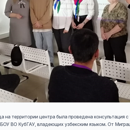
да на территории центра была проведена консультация с
БОУ ВО КубГАУ, владеющих узбекским языком. От Мигра