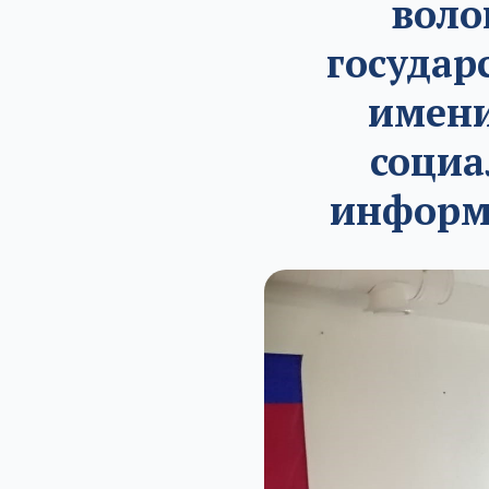
воло
государ
имени
социа
информ