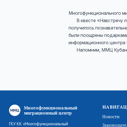
Многофункционального ми
В квесте «Навстречу лет
получилось познавательн
были поощрены подарками
информационного центра 
Напомним, ММЦ Кубани п
НАВИГАЦ
Многофункциональный
миграционный центр
Новости
ГКУ КК «Многофункциональный
Законодате