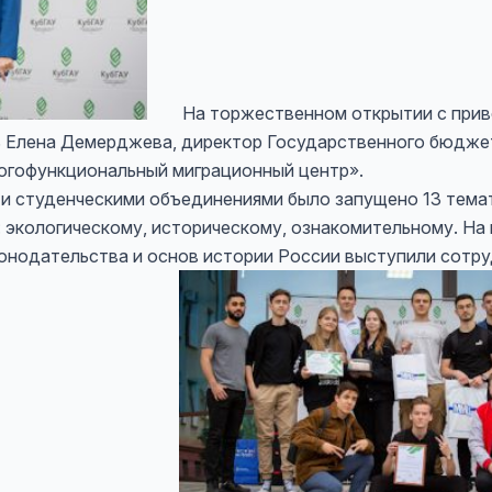
На торжественном открытии с приве
ь Елена Демерджева, директор Государственного бюдже
огофункциональный миграционный центр».
 студенческими объединениями было запущено 13 тема
 экологическому, историческому, ознакомительному. На
конодательства и основ истории России выступили сотр