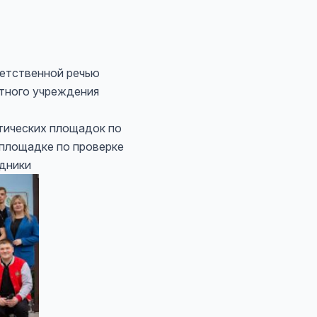
тственной речью
тного учреждения
тических площадок по
 площадке по проверке
удники