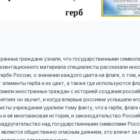
ранные граждане узнали, что государственными символа
презентационного материала специалисты рассказали ин
ербе России, о значении каждого цвета на флаге, о том,
элементы герба и их цвет, а также где используются флаг
мили иностранных граждан с историей создания российс
риятиях он звучит, и когда впервые россияне услышали е
сты учреждения уделили тому факту, что в гербе, флаге
 и её многовековая история, и законодательство Росси
к надругательство над государственными символами Рос
 является общественно опасным деянием, это влечет за 