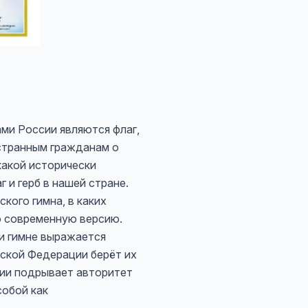
ми России являются флаг,
остранным гражданам о
 какой исторически
 и герб в нашей стране.
кого гимна, в каких
го современную версию.
 и гимне выражается
йской Федерации берёт их
сии подрывает авторитет
собой как