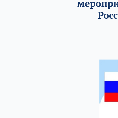
меропри
Рос