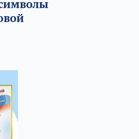
 символы
овой