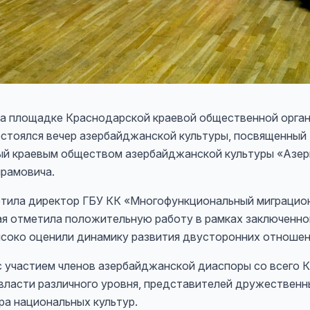
 площадке Краснодарской краевой общественной орган
остоялся вечер азербайджанской культуры, посвященный
ый краевым обществом азербайджанской культуры «Азе
рамовича.
ила директор ГБУ КК «Многофункциональный миграцио
ая отметила положительную работу в рамках заключенног
ысоко оценили динамику развития двусторонних отношен
астием членов азербайджанской диаспоры со всего Кр
 власти различного уровня, представителей дружественн
ра национальных культур.