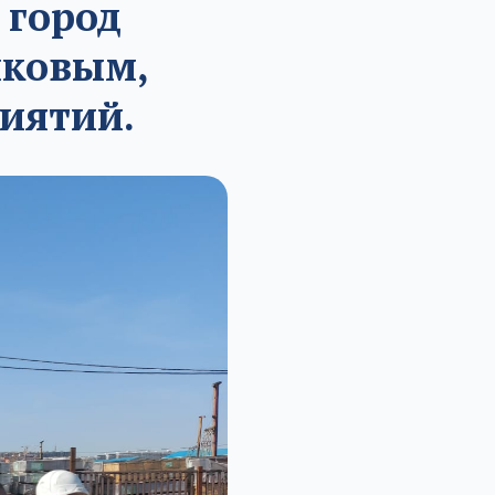
 город
иковым,
иятий.