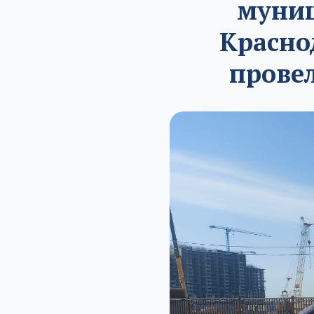
муниц
Красно
прове