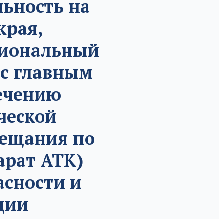
ьность на
края,
циональный
 с главным
печению
ческой
вещания по
арат АТК)
асности и
ции