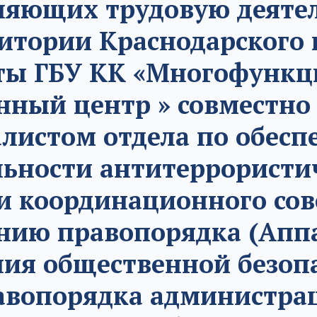
ляющих трудовую деятел
итории Краснодарского 
ты ГБУ КК «Многофунк
ный центр » совместно
листом отдела по обес
льности антитеррористи
и координационного со
нию правопорядка (Апп
ия общественной безоп
авопорядка администра