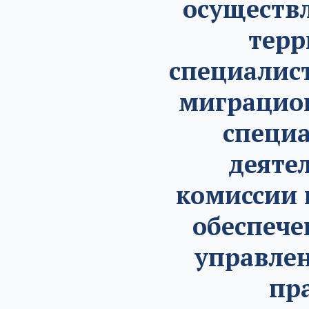
осуществ
терр
специалис
миграцион
специа
деяте
комиссии 
обеспече
управлен
пр