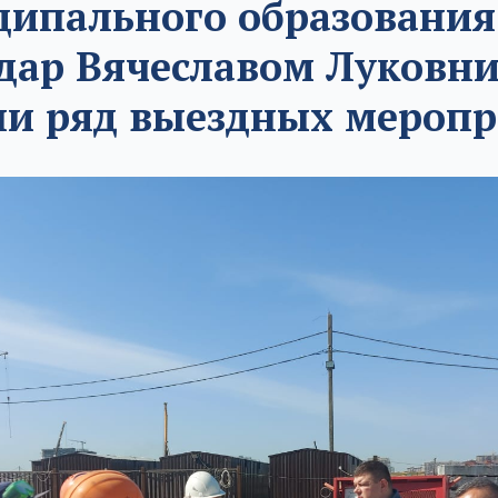
ипального образования
дар Вячеславом Луковн
ли ряд выездных меропр