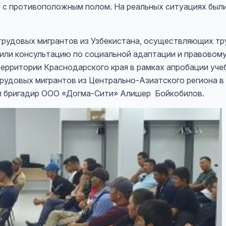
я с противоположным полом. На реальных ситуациях был
 трудовых мигрантов из Узбекистана, осуществляющих т
или консультацию по социальной адаптации и правово
ерритории Краснодарского края в рамках апробации уче
рудовых мигрантов из Центрально-Азиатского региона в
л бригадир ООО «Догма-Сити» Алишер Бойкобилов.