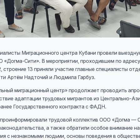
ециалисты Миграционного центра Кубани провели выездн
 «Догма-Сити». В мероприятии, проходившем по адресу:
2, строение 13 приняли участие главные специалисты отд
ти Артём Надточий и Людмила Гарбуз.
льный миграционный центр» продолжает проводить апр
ствие адаптации трудовых мигрантов из Центрально-Ази
ранее Государственного контракта с ФАДН.
проинформировали трудовой коллектив ООО «Догма — С
законодательства, а также обратили особое внимание н
ния с незнакомыми людьми, основы поведения в обществ