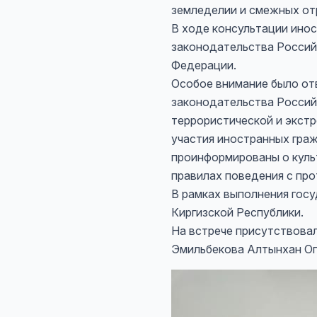
земледелии и смежных отра
В ходе консультации ино
законодательства Россий
Федерации.
Особое внимание было о
законодательства Россий
террористической и экстр
участия иностранных граж
проинформированы о культ
правилах поведения с пр
В рамках выполнения госу
Киргизской Республики.
На встрече присутствов
Эмильбекова Алтынхан Ог