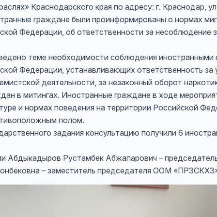
слях» Краснодарского края по адресу: г. Краснодар, ул.
странные граждане были проинформированы о нормах миг
ской Федерации, об ответственности за несоблюдение 
тведено теме необходимости соблюдения иностранными
ской Федерации, устанавливающих ответственность за 
емистской деятельности, за незаконный оборот наркотик
дан в митингах. Иностранные граждане в ходе мероприя
уре и нормах поведения на территории Российской Феде
отивоположным полом.
дарственного задания консультацию получили 6 иностра
али Абдыкадыров Рустамбек Абжапарович – председате
онбековна – заместитель председателя ООМ «ПРЗСКХЗ»