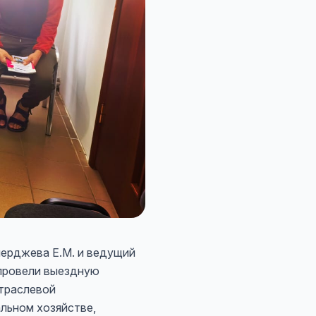
мерджева Е.М. и ведущий
 провели выездную
траслевой
льном хозяйстве,