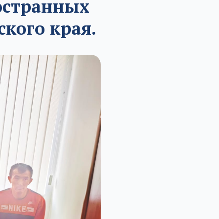
остранных
кого края.