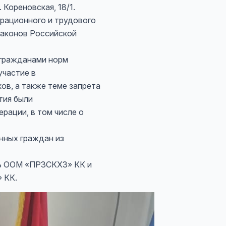
 Кореновская, 18/1.
рационного и трудового
законов Российской
 гражданами норм
участие в
ов, а также теме запрета
тия были
рации, в том числе о
нных граждан из
ль ООМ «ПРЗСКХЗ» КК и
 КК.