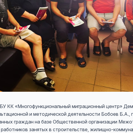
р ГБУ КК «Многофункциональный миграционный центр» Де
льтационной и методической деятельности Бобоев Б.А.,
анных граждан на базе Общественной организации Межо
работников занятых в строительстве, жилищно-коммуна