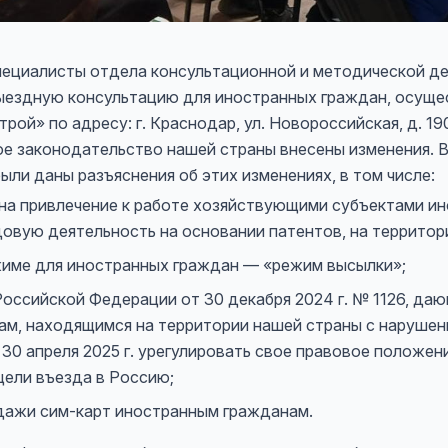
 специалисты отдела консультационной и методической д
 выездную консультацию для иностранных граждан, осу
рой» по адресу: г. Краснодар, ул. Новороссийская, д. 190
ое законодательство нашей страны внесены изменения. 
ли даны разъяснения об этих изменениях, в том числе:
у на привлечение к работе хозяйствующими субъектами и
вую деятельность на основании патентов, на территори
жиме для иностранных граждан — «режим высылки»;
Российской Федерации от 30 декабря 2024 г. № 1126, д
м, находящимся на территории нашей страны с нарушен
30 апреля 2025 г. урегулировать свое правовое положени
цели въезда в Россию;
дажи сим-карт иностранным гражданам.