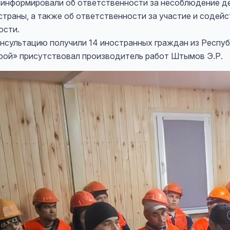
оинформировали об ответственности за несоблюдение 
траны, а также об ответственности за участие и содейс
ости.
нсультацию получили 14 иностранных граждан из Респуб
трой» присутствовал производитель работ Штымов Э.Р.