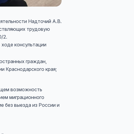
еятельности Надточий А.В.
ществляющих трудовую
/2.
В ходе консультации
ностранных граждан,
и Краснодарского края;
ающем возможность
ием миграционного
е без выезда из России и