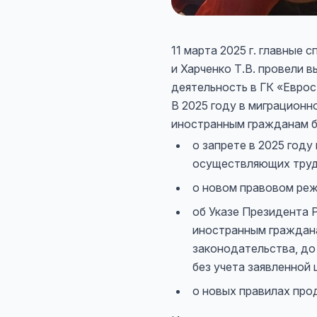
11 марта 2025 г. главные
и Харченко Т.В. провели
деятельность в ГК «Еврост
В 2025 году в миграционн
иностранным гражданам бы
о запрете в 2025 год
осуществляющих трудо
о новом правовом ре
об Указе Президента 
иностранным граждана
законодательства, до 
без учета заявленной 
о новых правилах про