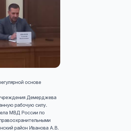
регулярной основе
р учреждения Демерджева
анную рабочую силу.
дела МВД России по
 правоохранительными
нский район Иванова А.В.