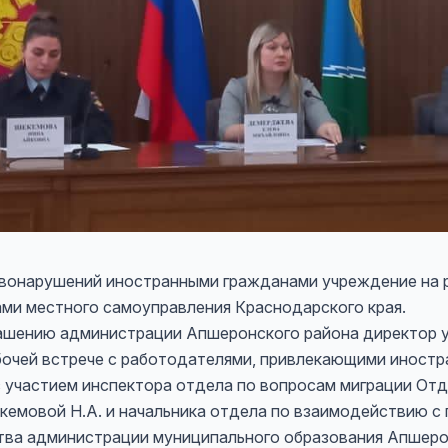
авонарушений иностранными гражданами учреждение на 
ами местного самоуправления Краснодарского края.
иглашению администрации Апшеронского района директо
абочей встрече с работодателями, привлекающими иностр
 участием инспектора отдела по вопросам миграции От
емовой Н.А. и начальника отдела по взаимодействию с
ства администрации муниципального образования Апшеро