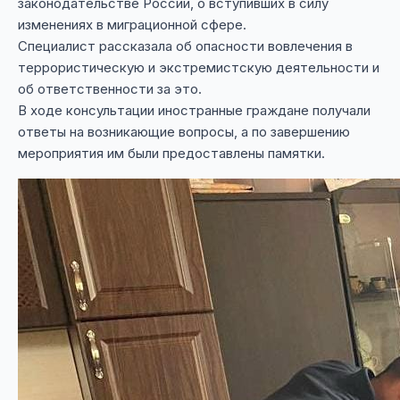
законодательстве России, о вступивших в силу
изменениях в миграционной сфере.
Специалист рассказала об опасности вовлечения в
террористическую и экстремистскую деятельности и
об ответственности за это.
В ходе консультации иностранные граждане получали
ответы на возникающие вопросы, а по завершению
мероприятия им были предоставлены памятки.